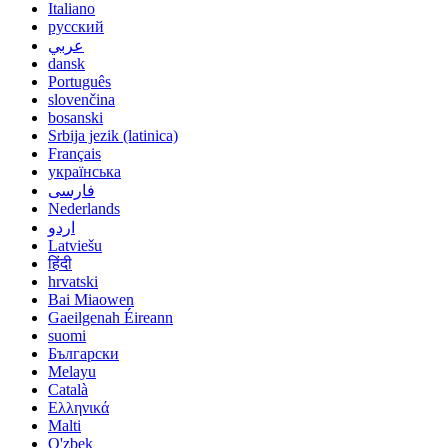
Italiano
русский
عربي
dansk
Português
slovenčina
bosanski
Srbija jezik (latinica)
Français
українська
فارسی
Nederlands
اردو
Latviešu
हिंदी
hrvatski
Bai Miaowen
Gaeilgenah Éireann
suomi
Български
Melayu
Català
Ελληνικά
Malti
O'zbek