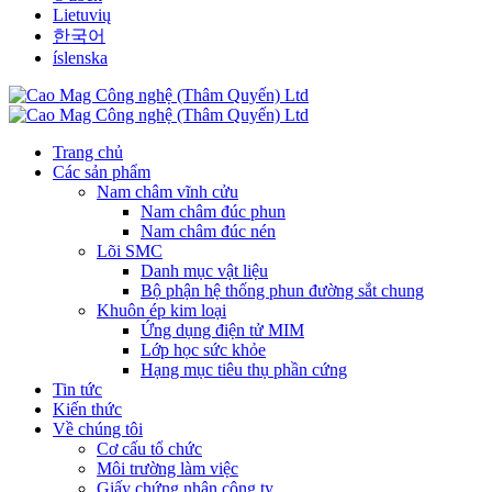
Lietuvių
한국어
íslenska
Trang chủ
Các sản phẩm
Nam châm vĩnh cửu
Nam châm đúc phun
Nam châm đúc nén
Lõi SMC
Danh mục vật liệu
Bộ phận hệ thống phun đường sắt chung
Khuôn ép kim loại
Ứng dụng điện tử MIM
Lớp học sức khỏe
Hạng mục tiêu thụ phần cứng
Tin tức
Kiến thức
Về chúng tôi
Cơ cấu tổ chức
Môi trường làm việc
Giấy chứng nhận công ty