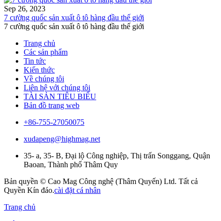
Sep 26, 2023
7 cường quốc sản xuất ô tô hàng đầu thế giới
7 cường quốc sản xuất ô tô hàng đầu thế giới
Trang chủ
Các sản phẩm
Tin tức
Kiến thức
Về chúng tôi
Liên hệ với chúng tôi
TÀI SẢN TIÊU BIỂU
Bản đồ trang web
+86-755-27050075
xudapeng@highmag.net
35- a, 35- B, Đại lộ Công nghiệp, Thị trấn Songgang, Quận
Baoan, Thành phố Thâm Quy
Bản quyền © Cao Mag Công nghệ (Thâm Quyến) Ltd. Tất cả
Quyền Kín đáo.
cài đặt cá nhân
Trang chủ