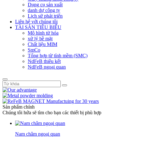
Dụng cụ sản xuất
danh dự công ty
Lịch sử phát triển
Liên hệ với chúng tôi
TÀI SẢN TIÊU BIỂU
Mô hình từ hóa
xử lý bề mặt
Chất liệu MIM
SmCo
Tổng hợp từ tính mềm (SMC)
NdFeB thiêu kết
NdFeB ngoại quan
Sản phẩm chính
Chúng tôi hứa sẽ tìm cho bạn các thiết bị phù hợp
Nam châm ngoại quan