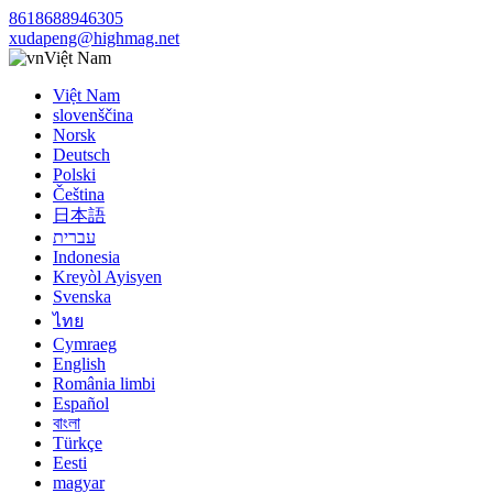
8618688946305
xudapeng@highmag.net
Việt Nam
Việt Nam
slovenščina
Norsk
Deutsch
Polski
Čeština
日本語
עברית
Indonesia
Kreyòl Ayisyen
Svenska
ไทย
Cymraeg
English
România limbi
Español
বাংলা
Türkçe
Eesti
magyar